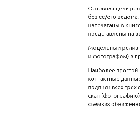
Основная цель рел
без ее/его ведома
напечатаны в книг
представлены на вы
Модельный релиз 
и фотографом) в п
Наиболее простой 
контактные данные
подписи всех трех
скан (фотографию)
съемках обнаженно