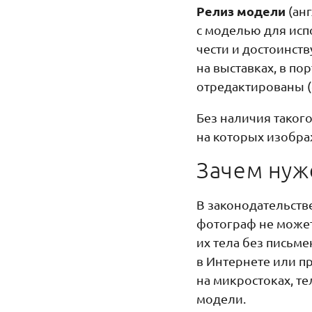
Релиз модели
(анг
с моделью для исп
чести и достоинст
на выставках, в п
отредактированы (
Без наличия таког
на которых изобра
Зачем нуж
В законодательстве
фотограф не може
их тела без письм
в Интернете или п
на микростоках, т
модели.