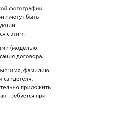
кой фотографии
фии могут быть
укции,
ся с этим.
нами (моделью
сания договора.
ые: имя, фамилию,
 свидетеля,
лательно приложить
ан требуется при