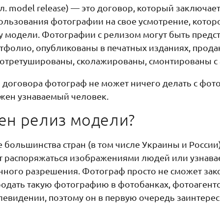
л. model release) — это договор, который заключае
ользования фотографии на свое усмотрение, которо
ву модели. Фотографии с релизом могут быть предс
ортфолио, опубликованы в печатных изданиях, прода
отретушированы, сколажированы, смонтированы с ауд
о договора фотограф не может ничего делать с фо
жен узнаваемый человек.
ен релиз модели?
 большинства стран (в том числе Украины и России)
т распоряжаться изображениями людей или узнав
енного разрешения. Фотограф просто не сможет за
родать такую фотографию в фотобанках, фотоагентс
елевидении, поэтому он в первую очередь заинтерес