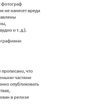
т фотограф
е не нанесет вреда
тавлены
ны,
ио и т. д.).
тографиями
 прописано, что
аемыми частями
конно опубликовать
твах,
ован в релизе